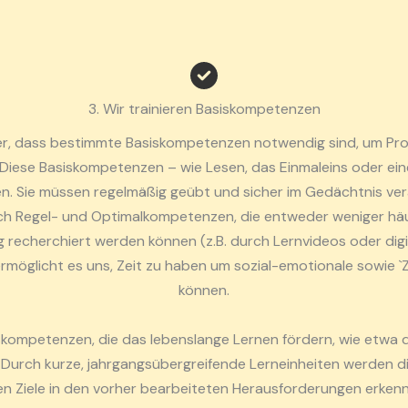
3. Wir trainieren Basiskompetenzen
er, dass bestimmte Basiskompetenzen notwendig sind, um Prob
Diese Basiskompetenzen – wie Lesen, das Einmaleins oder eine
en. Sie müssen regelmäßig geübt und sicher im Gedächtnis ve
h Regel- und Optimalkompetenzen, die entweder weniger häu
g recherchiert werden können (z.B. durch Lernvideos oder digit
 ermöglicht es uns, Zeit zu haben um sozial-emotionale sowie
können.
ompetenzen, die das lebenslange Lernen fördern, wie etwa d
Durch kurze, jahrgangsübergreifende Lerneinheiten werden di
len Ziele in den vorher bearbeiteten Herausforderungen erke