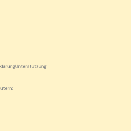
klärung
Unterstützung
utern: