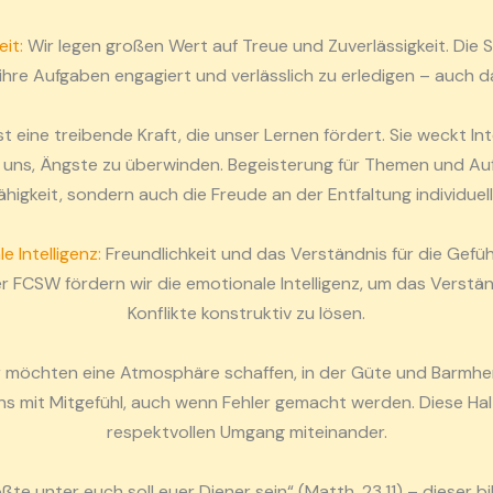
eit:
Wir legen großen Wert auf Treue und Zuverlässigkeit. Die S
e Aufgaben engagiert und verlässlich zu erledigen – auch da
t eine treibende Kraft, die unser Lernen fördert. Sie weckt In
lft uns, Ängste zu überwinden. Begeisterung für Themen und Auf
ähigkeit, sondern auch die Freude an der Entfaltung individuell
 Intelligenz:
Freundlichkeit und das Verständnis für die Gefüh
 FCSW fördern wir die emotionale Intelligenz, um das Verstän
Konflikte konstruktiv zu lösen.
 möchten eine Atmosphäre schaffen, in der Güte und Barmherz
s mit Mitgefühl, auch wenn Fehler gemacht werden. Diese Ha
respektvollen Umgang miteinander.
te unter euch soll euer Diener sein“ (Matth. 23,11) – dieser b