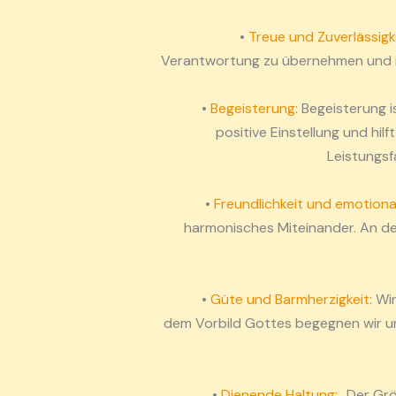
•
Treue und Zuverlässigk
Verantwortung zu übernehmen und ihr
•
Begeisterung:
Begeisterung is
positive Einstellung und hi
Leistungsf
•
Freundlichkeit und emotionale
harmonisches Miteinander. An der
•
Güte und Barmherzigkeit:
Wir
dem Vorbild Gottes begegnen wir un
•
Dienende Haltung:
„Der Größ