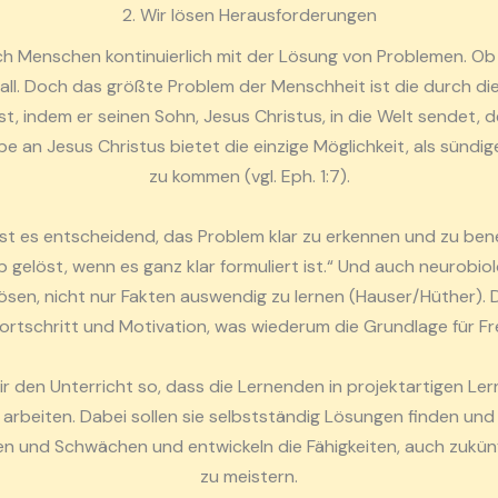
2. Wir lösen Herausforderungen
h Menschen kontinuierlich mit der Lösung von Problemen. Ob in
all. Doch das größte Problem der Menschheit ist die durch d
t, indem er seinen Sohn, Jesus Christus, in die Welt sendet, d
e an Jesus Christus bietet die einzige Möglichkeit, als sündi
zu kommen (vgl. Eph. 1:7).
 ist es entscheidend, das Problem klar zu erkennen und zu 
b gelöst, wenn es ganz klar formuliert ist.“ Und auch neurobio
ösen, nicht nur Fakten auswendig zu lernen (Hauser/Hüther). 
 Fortschritt und Motivation, was wiederum die Grundlage für Fr
ir den Unterricht so, dass die Lernenden in projektartigen Le
arbeiten. Dabei sollen sie selbstständig Lösungen finden und 
ken und Schwächen und entwickeln die Fähigkeiten, auch zukün
zu meistern.