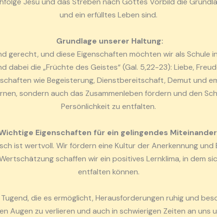
chfolge Jesu und das Streben nach Gottes Vorbild die Grundlag
und ein erfülltes Leben sind.
Grundlage unserer Haltung:
und gerecht, und diese Eigenschaften möchten wir als Schule 
nd dabei die „Früchte des Geistes“ (Gal. 5,22-23): Liebe, Freude
schaften wie Begeisterung, Dienstbereitschaft, Demut und emo
ernen, sondern auch das Zusammenleben fördern und den Schül
Persönlichkeit zu entfalten.
Wichtige Eigenschaften für ein gelingendes Miteinander
ch ist wertvoll. Wir fördern eine Kultur der Anerkennung und
 Wertschätzung schaffen wir ein positives Lernklima, in dem sic
entfalten können.
 Tugend, die es ermöglicht, Herausforderungen ruhig und beson
 den Augen zu verlieren und auch in schwierigen Zeiten an uns